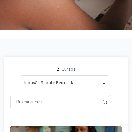
Ir para o conteúdo principal
2
Cursos