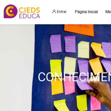
Entrar
Página Inicial
Me
Pular [Cieds] Estilo deslizante 2
CONHECIMEN