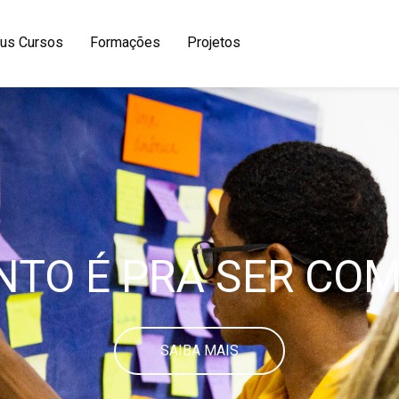
us Cursos
Formações
Projetos
TO É PRA SER CO
SAIBA MAIS