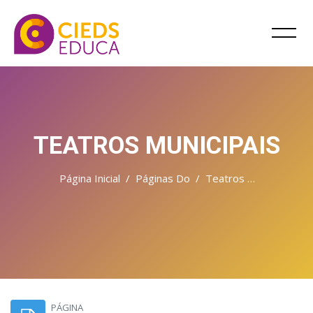
TEATROS MUNICIPAIS
Página Inicial
Páginas Do Site
Teatros Municipais
Ir para o conteúdo principal
PÁGINA