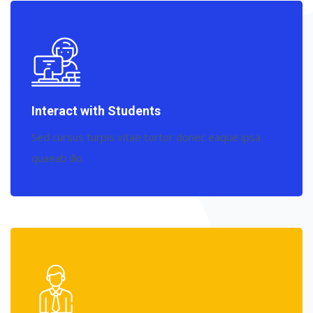
Interact with Students
Sed cursus turpis vitae tortor donec eaque ipsa
quaeab illo.