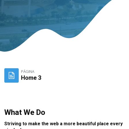
Ir para o conteúdo principal
PÁGINA
Home 3
Pular Comprimidos
What We Do
Striving to make the web a more beautiful place every