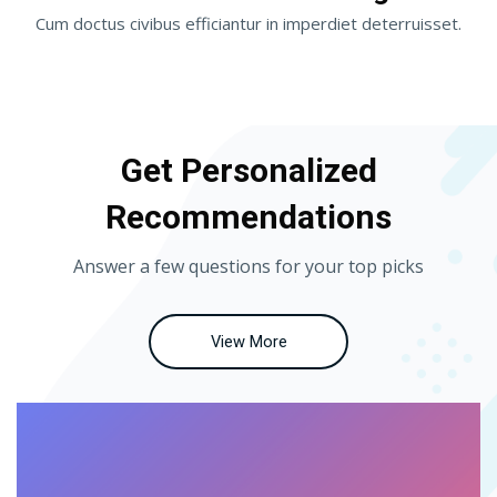
Cum doctus civibus efficiantur in imperdiet deterruisset.
Pular [Cieds] Parallax White
Get Personalized
Recommendations
Answer a few questions for your top picks
View More