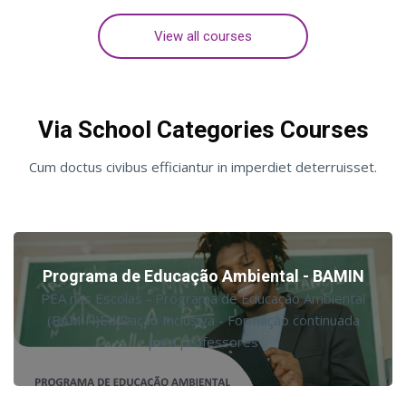
View all courses
Pular Categorias do curso
Via School Categories Courses
Cum doctus civibus efficiantur in imperdiet deterruisset.
Programa de Educação Ambiental - BAMIN
PEA nas Escolas - Programa de Educação Ambiental
(BAMIN)Educação Inclusiva - Formação continuada
para professores